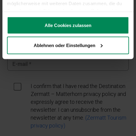
möglicherweise mit weiteren Daten zusammen, die du
ihnen bereitgestellt hast oder die sie im Rahmen deiner
Nutzung der Dienste gesammelt haben.
Alle Cookies zulassen
Mehr Informationen zu den Cookies, die wir verwenden,
Ablehnen oder Einstellungen
findest du in unserer
Cookie-Policy
.
Erfahre in unserer
Datenschutzerklärung
mehr darüber,
wer wir sind, wie du uns kontaktieren kannst und wie wir
personenbezogene Daten verarbeiten.
I confirm that I have read the Destination
Zermatt – Matterhorn privacy policy and
expressly agree to receive the
newsletter. I can unsubscribe from the
newsletter at any time.
(Zermatt Tourism
privacy policy)